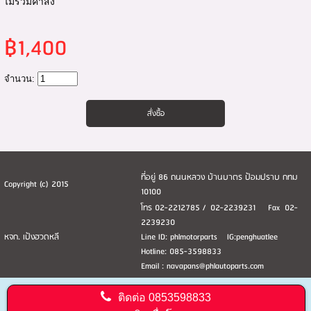
ไม่รวมค่าส่ง
฿1,400
จำนวน:
ที่อยู่ 86 ถนนหลวง บ้านบาตร ป้อมปราบ กทม
Copyright (c) 2015
10100
โทร 02-2212785 / 02-2239231 Fax 02-
2239230
หจก. เป้งฮวดหลี
Line ID: phlmotorparts IG:penghuatlee
Hotline: 085-3598833
Email : navapans@phlautoparts.com
ติดต่อ
0853598833