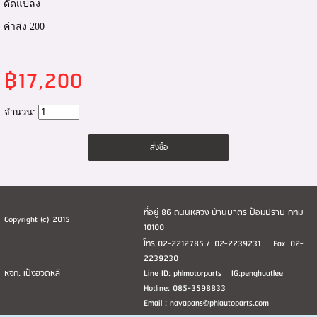
ดัดแปลง
ค่าส่ง 200
฿17,200
จำนวน:
ที่อยู่ 86 ถนนหลวง บ้านบาตร ป้อมปราบ กทม
Copyright (c) 2015
10100
โทร 02-2212785 / 02-2239231 Fax 02-
2239230
หจก. เป้งฮวดหลี
Line ID: phlmotorparts IG:penghuatlee
Hotline: 085-3598833
Email : navapans@phlautoparts.com