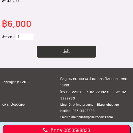
ค่าส่ง 200
฿6,000
จำนวน:
ที่อยู่ 86 ถนนหลวง บ้านบาตร ป้อมปราบ กทม
Copyright (c) 2015
10100
โทร 02-2212785 / 02-2239231 Fax 02-
2239230
หจก. เป้งฮวดหลี
Line ID: phlmotorparts IG:penghuatlee
Hotline: 085-3598833
Email : navapans@phlautoparts.com
ติดต่อ
0853598833