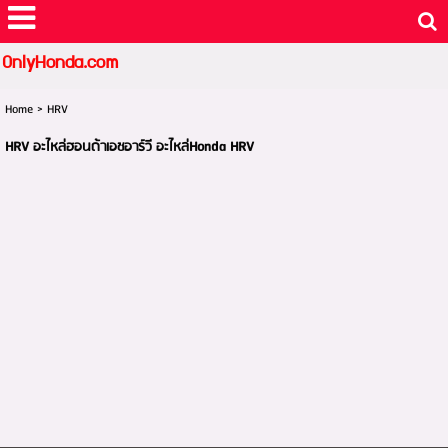
OnlyHonda.com
Home
>
HRV
HRV อะไหล่ฮอนด้าเอชอาร์วี อะไหล่Honda HRV