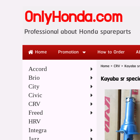
OnlyHonda.com
Professional abo
Home
Promotion
How to Order
A
Home
>
CRV
>
Kayaba sr
Accord
Brio
Kayaba sr speci
City
Civic
CRV
Freed
HRV
Integra
Jazz