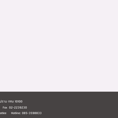
อมปราบ กทม 10100
1 Fax 02-2239230
huatlee Hotline: 085-3598833