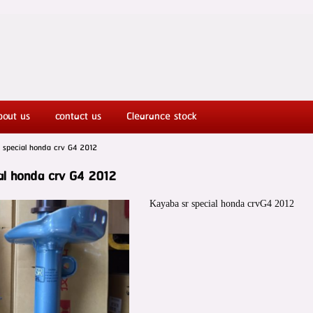
ut Honda spareparts
bout us
contact us
Clearance stock
 special honda crv G4 2012
al honda crv G4 2012
Kayaba sr special honda crvG4 2012