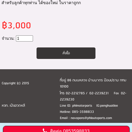
สำหรับลูกค้าทุกท่าน ได้ของใหม่ ในราคาถูกก
฿3,000
จำนวน:
ที่อยู่ 86 ถนนหลวง บ้านบาตร ป้อมปราบ กทม
Copyright (c) 2015
10100
โทร 02-2212785 / 02-2239231 Fax 02-
2239230
หจก. เป้งฮวดหลี
Line ID: phlmotorparts IG:penghuatlee
Hotline: 085-3598833
Email : navapans@phlautoparts.com
ติดต่อ
0853598833