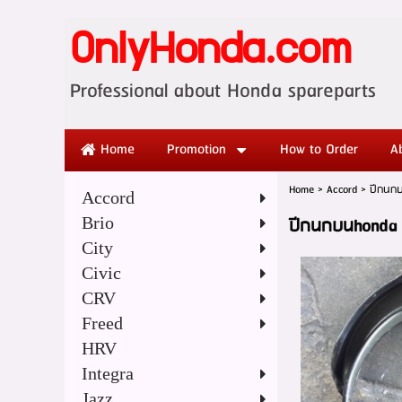
OnlyHonda.com
Professional abo
Home
Promotion
How to Order
A
Home
>
Accord
>
ปีกนก
Accord
Brio
ปีกนกบนhonda 
City
Civic
CRV
Freed
HRV
Integra
Jazz