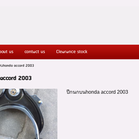
ut Honda spareparts
bout us
contact us
Clearance stock
บนhonda accord 2003
accord 2003
ปีกนกบนhonda accord 2003