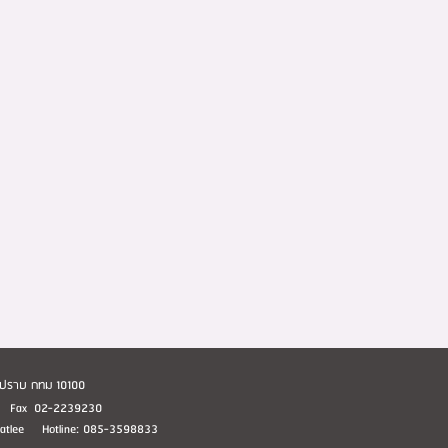
อมปราบ กทม 10100
1 Fax 02-2239230
huatlee Hotline: 085-3598833