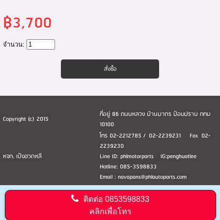
฿3,700
จำนวน:
ที่อยู่ 86 ถนนหลวง บ้านบาตร ป้อมปราบ กทม
Copyright (c) 2015
10100
โทร 02-2212785 / 02-2239231 Fax 02-
2239230
หจก. เป้งฮวดหลี
Line ID: phlmotorparts IG:penghuatlee
Hotline: 085-3598833
Email : navapans@phlautoparts.com
ติดต่อ
0853598833
คลิกเพื่อโทร