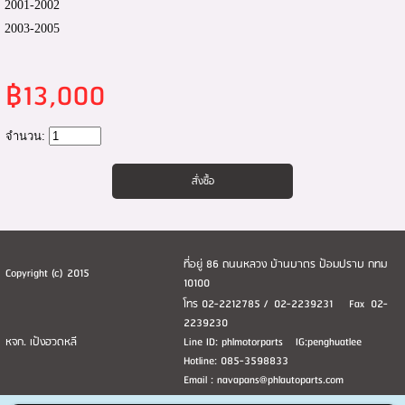
2001-2002
2003-2005
฿13,000
จำนวน:
ที่อยู่ 86 ถนนหลวง บ้านบาตร ป้อมปราบ กทม
Copyright (c) 2015
10100
โทร 02-2212785 / 02-2239231 Fax 02-
2239230
หจก. เป้งฮวดหลี
Line ID: phlmotorparts IG:penghuatlee
Hotline: 085-3598833
Email : navapans@phlautoparts.com