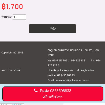
฿1,700
จำนวน:
ที่อยู่ 86 ถนนหลวง บ้านบาตร ป้อมปราบ กทม
Copyright (c) 2015
10100
โทร 02-2212785 / 02-2239231 Fax 02-
2239230
หจก. เป้งฮวดหลี
Line ID: phlmotorparts IG:penghuatlee
Hotline: 085-3598833
Email : navapans@phlautoparts.com
ติดต่อ
0853598833
คลิกเพื่อโทร