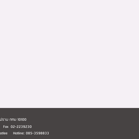
อมปราบ กทม 10100
1 Fax 02-2239230
huatlee Hotline: 085-3598833