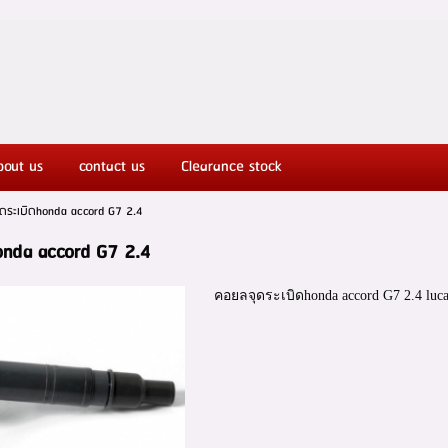
ut Honda spareparts
bout us
contact us
Clearance stock
ดระเบิดhonda accord G7 2.4
onda accord G7 2.4
คอยลจุดระเบิดhonda accord G7 2.4 luca