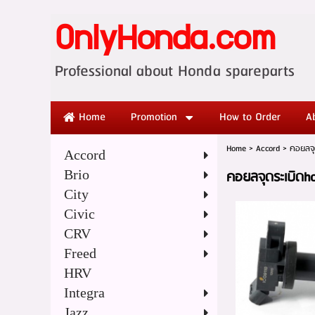
OnlyHonda.com
Professional abo
Home
Promotion
How to Order
A
Home
>
Accord
>
คอยลจุ
Accord
Brio
คอยลจุดระเบิดh
City
Civic
CRV
Freed
HRV
Integra
Jazz