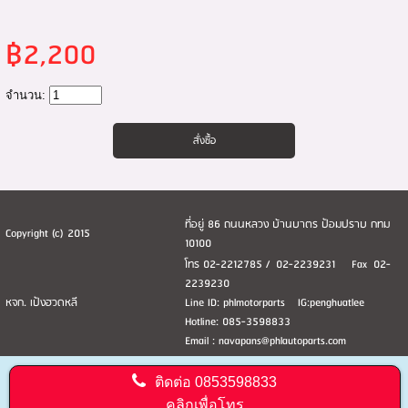
฿2,200
จำนวน:
ที่อยู่ 86 ถนนหลวง บ้านบาตร ป้อมปราบ กทม
Copyright (c) 2015
10100
โทร 02-2212785 / 02-2239231 Fax 02-
2239230
หจก. เป้งฮวดหลี
Line ID: phlmotorparts IG:penghuatlee
Hotline: 085-3598833
Email : navapans@phlautoparts.com
ติดต่อ
0853598833
คลิกเพื่อโทร