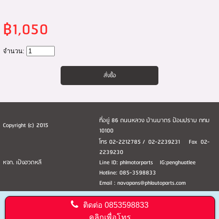
฿1,050
จำนวน:
ที่อยู่ 86 ถนนหลวง บ้านบาตร ป้อมปราบ กทม
Copyright (c) 2015
10100
โทร 02-2212785 / 02-2239231 Fax 02-
2239230
หจก. เป้งฮวดหลี
Line ID: phlmotorparts IG:penghuatlee
Hotline: 085-3598833
Email : navapans@phlautoparts.com
ติดต่อ
0853598833
คลิกเพื่อโทร