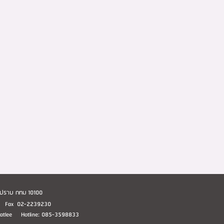
อมปราบ กทม 10100
1 Fax 02-2239230
huatlee Hotline: 085-3598833