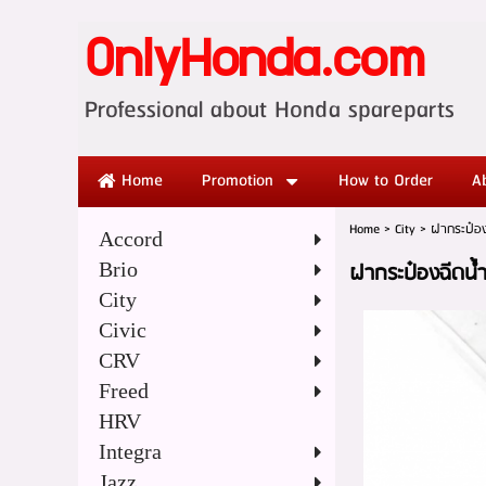
OnlyHonda.com
Professional abo
Home
Promotion
How to Order
A
Home
>
City
>
ฝากระป๋อง
Accord
Brio
ฝากระป๋องฉีดน้
City
Civic
CRV
Freed
HRV
Integra
Jazz