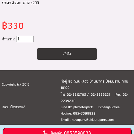
ราคาตัวละ ค่าส่ง200
฿330
จำนวน:
ที่อยู่ 86 ถนนหลวง บ้านบาตร ป้อมปราบ กทม
Copyright (c) 2015
10100
โทร 02-2212785 / 02-2239231 Fax 02-
2239230
หจก. เป้งฮวดหลี
Line ID: phlmotorparts IG:penghuatlee
Hotline: 085-3598833
Email : navapans@phlautoparts.com
ติดต่อ
0853598833