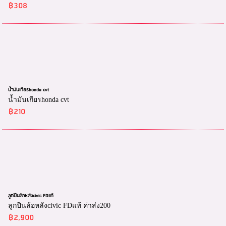
฿308
น้ำมันเกียรhonda cvt
น้ำมันเกียรhonda cvt
฿210
ลูกปืนล้อหลังcivic FDแท้
ลูกปืนล้อหลังcivic FDแท้ ค่าส่ง200
฿2,900