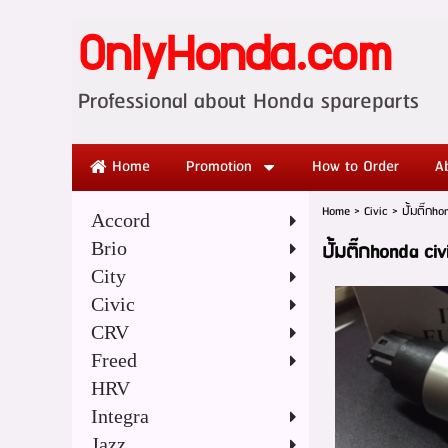
OnlyHonda.com
Professional abo
Home
Promotion
How to Order
A
Home
>
Civic
>
ปั้มติ๊กh
Accord
Brio
ปั้มติ๊กhonda civ
City
Civic
CRV
Freed
HRV
Integra
Jazz