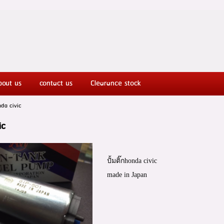
ut Honda spareparts
bout us
contact us
Clearance stock
onda civic
ic
ปั้มติ๊กhonda civic
made in Japan