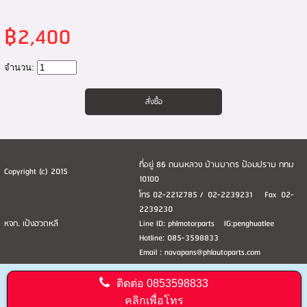
฿2,400
จำนวน:
ที่อยู่ 86 ถนนหลวง บ้านบาตร ป้อมปราบ กทม
Copyright (c) 2015
10100
โทร 02-2212785 / 02-2239231 Fax 02-
2239230
หจก. เป้งฮวดหลี
Line ID: phlmotorparts IG:penghuatlee
Hotline: 085-3598833
Email : navapans@phlautoparts.com
ติดต่อ
0853598833
คลิกเพื่อโทร